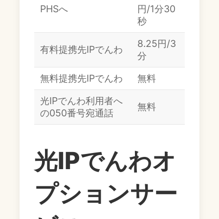
PHSへ
円/1分30
秒
8.25円/3
有料提携先IPでんわ
分
無料提携先IPでんわ
無料
光IPでんわ利用者へ
無料
の050番号宛通話
光IPでんわオ
プションサー